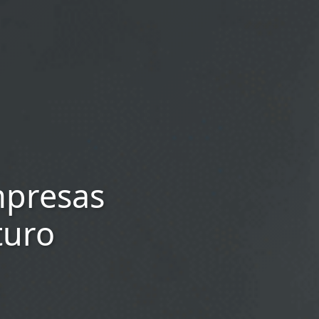
mpresas
turo