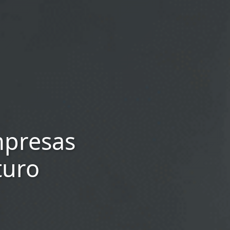
mpresas
turo