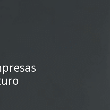
mpresas
turo