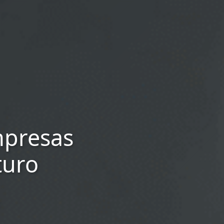
mpresas
turo