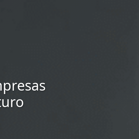
mpresas
turo