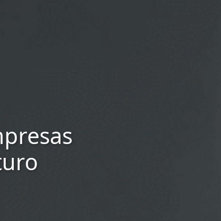
mpresas
turo