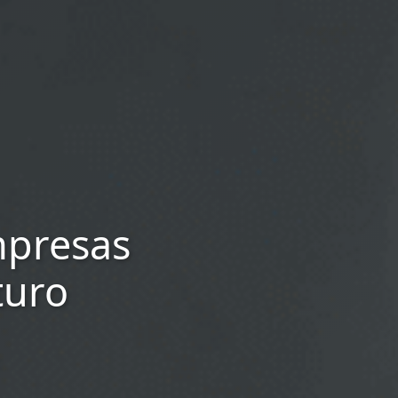
mpresas
turo