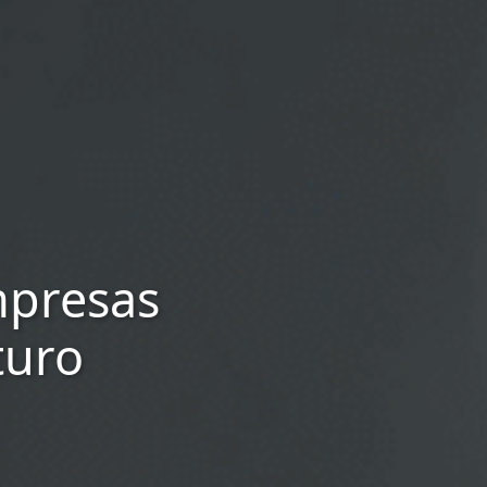
mpresas
turo