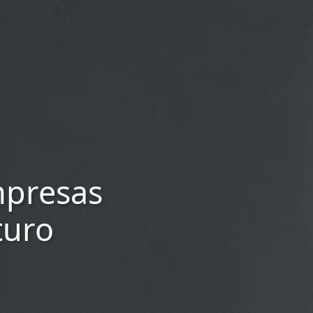
mpresas
turo