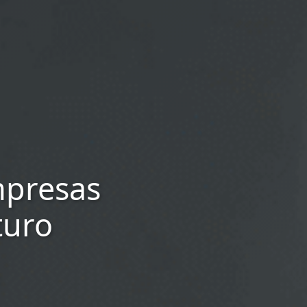
mpresas
turo