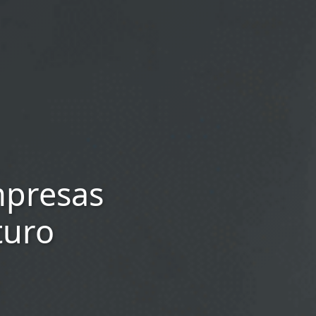
mpresas
turo