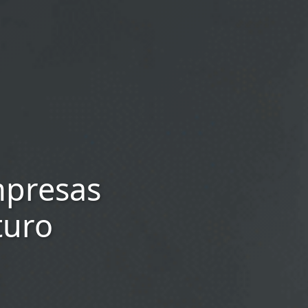
mpresas
turo