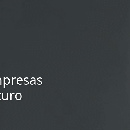
mpresas
turo