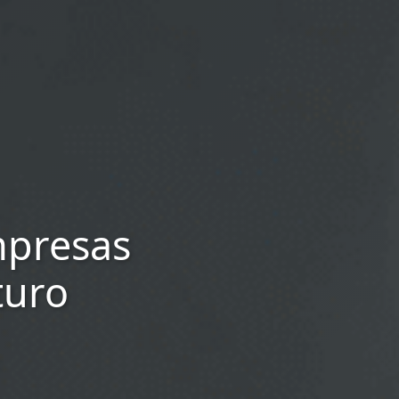
mpresas
turo