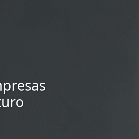
mpresas
turo