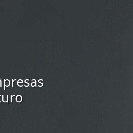
mpresas
turo