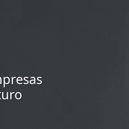
mpresas
turo