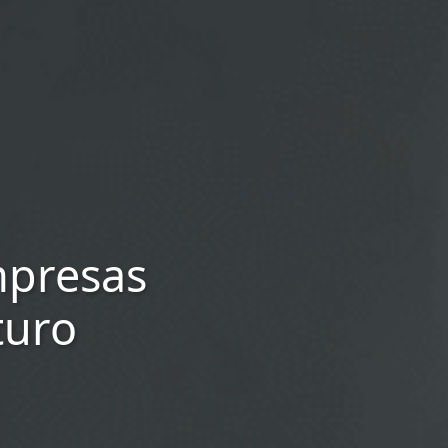
mpresas
turo