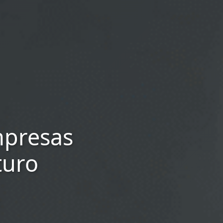
mpresas
turo