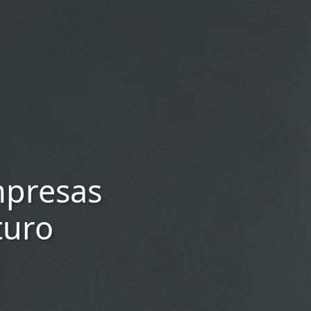
mpresas
turo