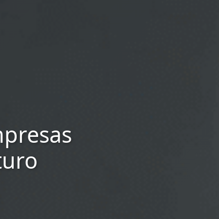
mpresas
turo