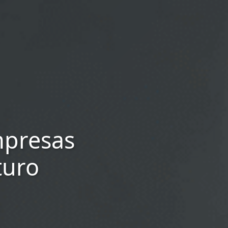
mpresas
turo