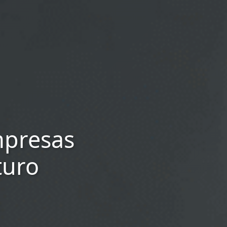
mpresas
turo