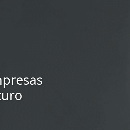
mpresas
turo