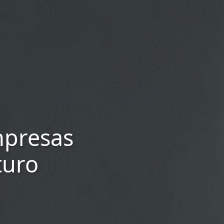
mpresas
turo