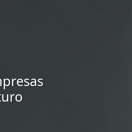
mpresas
turo