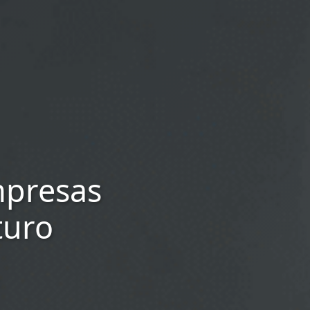
mpresas
turo