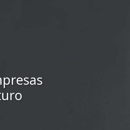
mpresas
turo