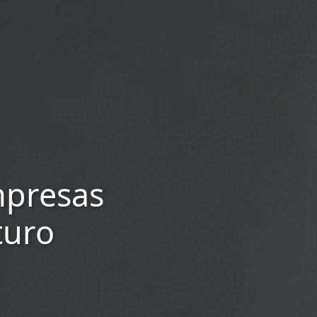
mpresas
turo